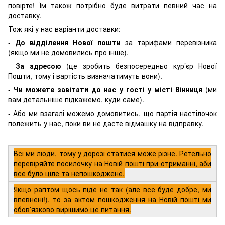
повірте! Їм також потрібно буде витрати певний час на
доставку.
Тож які у нас варіанти доставки:
-
До відділення Нової пошти
за тарифами перевізника
(якщо ми не домовились про інше).
-
За адресою
(це зробить безпосередньо кур’єр Нової
Пошти, тому і вартість визначатимуть вони).
-
Чи можете завітати до нас у гості у місті Вінниця
(ми
вам детальніше підкажемо, куди саме).
- Або ми взагалі можемо домовитись, що партія настілочок
полежить у нас, поки ви не дасте відмашку на відправку.
Всі ми люди, тому у дорозі статися може різне. Ретельно
перевіряйте посилочку на Новій пошті при отриманні, аби
все було ціле та непошкоджене.
Якщо раптом щось піде не так (але все буде добре, ми
впевнені!), то за актом пошкодження на Новій пошті ми
обов’язково вирішимо це питання.