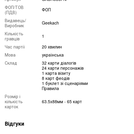
ФОП/ТОВ
ФОП
(ПДВ)
Видавець/
Geekach
Виробник
Кількість
1
гравців
Час партії
20 хвилин
Мова
українська
Склад
32 карти діалогів
24 карти персонажів
1 карта візиту
8 карт феодів
1 буклет зі сценаріями
Правила
Розмір і
кількість
63.5x88мм - 65 карт
карток
Відгуки