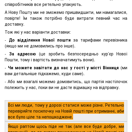
співробітників все ретельно упакують.
А Нову Пошту ми не зможемо пришвидшити, ми намагалися,
повірте! Їм також потрібно буде витрати певний час на
доставку.
Тож які у нас варіанти доставки:
-
До відділення Нової пошти
за тарифами перевізника
(якщо ми не домовились про інше).
-
За адресою
(це зробить безпосередньо кур’єр Нової
Пошти, тому і вартість визначатимуть вони).
-
Чи можете завітати до нас у гості у місті Вінниця
(ми
вам детальніше підкажемо, куди саме).
- Або ми взагалі можемо домовитись, що партія настілочок
полежить у нас, поки ви не дасте відмашку на відправку.
Всі ми люди, тому у дорозі статися може різне. Ретельно
перевіряйте посилочку на Новій пошті при отриманні, аби
все було ціле та непошкоджене.
Якщо раптом щось піде не так (але все буде добре, ми
впевнені!), то за актом пошкодження на Новій пошті ми