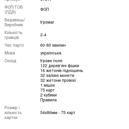
ФОП/ТОВ
ФОП
(ПДВ)
Видавець/
Ігромаг
Виробник
Кількість
2-4
гравців
Час партії
60-80 хвилин
Мова
українська
Склад
Ігрове поле
122 дерев'яні фішки
16 жетонів підношень
32 залізні монети
32 жетони провізії
1 мішок
75 карт
2 кубики
Правила
Розмір і
кількість
54х86мм - 75 карт
карток