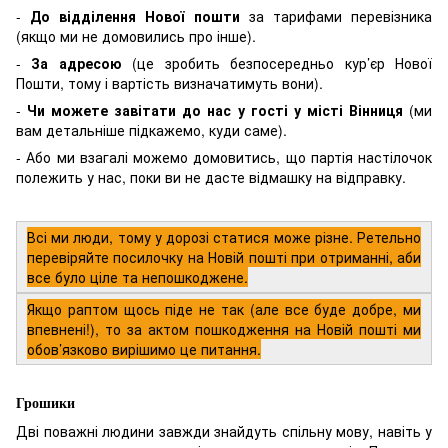
-
До відділення Нової пошти
за тарифами перевізника
(якщо ми не домовились про інше).
-
За адресою
(це зробить безпосередньо кур’єр Нової
Пошти, тому і вартість визначатимуть вони).
-
Чи можете завітати до нас у гості у місті Вінниця
(ми
вам детальніше підкажемо, куди саме).
- Або ми взагалі можемо домовитись, що партія настілочок
полежить у нас, поки ви не дасте відмашку на відправку.
Всі ми люди, тому у дорозі статися може різне. Ретельно
перевіряйте посилочку на Новій пошті при отриманні, аби
все було ціле та непошкоджене.
Якщо раптом щось піде не так (але все буде добре, ми
впевнені!), то за актом пошкодження на Новій пошті ми
обов’язково вирішимо це питання.
Грошики
Дві поважні людини завжди знайдуть спільну мову, навіть у