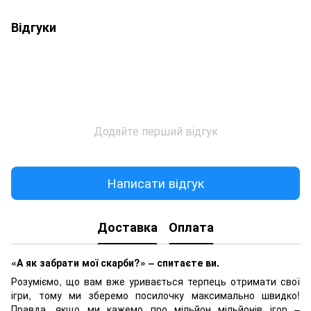
Відгуки
Додайте перший відгук
Написати відгук
Доставка
Оплата
«А як забрати мої скарби?» – спитаєте ви.
Розуміємо, що вам вже уривається терпець отримати свої
ігри, тому ми зберемо посилочку максимально швидко!
Правда, якщо ми кажемо про мільйон мільйонів ігор –