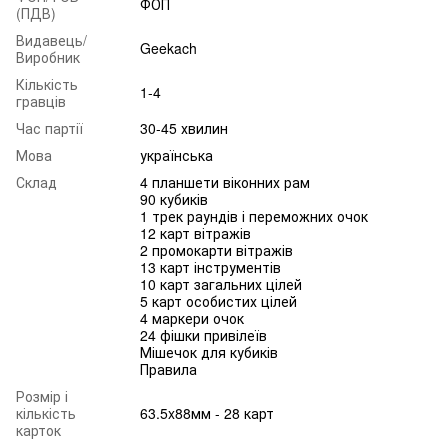
ФОП
(ПДВ)
Видавець/
Geekach
Виробник
Кількість
1-4
гравців
Час партії
30-45 хвилин
Мова
українська
Склад
4 планшети віконних рам
90 кубиків
1 трек раундів і переможних очок
12 карт вітражів
2 промокарти вітражів
13 карт інструментів
10 карт загальних цілей
5 карт особистих цілей
4 маркери очок
24 фішки привілеїв
Мішечок для кубиків
Правила
Розмір і
кількість
63.5x88мм - 28 карт
карток