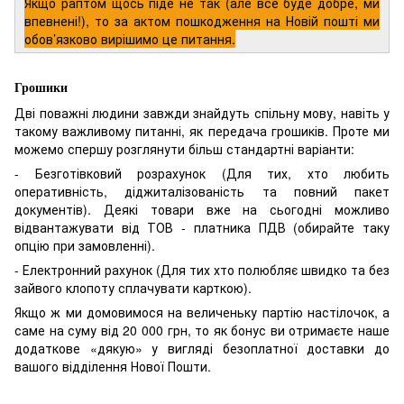
Якщо раптом щось піде не так (але все буде добре, ми
впевнені!), то за актом пошкодження на Новій пошті ми
обов’язково вирішимо це питання.
Грошики
Дві поважні людини завжди знайдуть спільну мову, навіть у
такому важливому питанні, як передача грошиків. Проте ми
можемо спершу розглянути більш стандартні варіанти:
- Безготівковий розрахунок (Для тих, хто любить
оперативність, діджиталізованість та повний пакет
документів). Деякі товари вже на сьогодні можливо
відвантажувати від ТОВ - платника ПДВ (обирайте таку
опцію при замовленні).
- Електронний рахунок (Для тих хто полюбляє швидко та без
зайвого клопоту сплачувати карткою).
Якщо ж ми домовимося на величеньку партію настілочок, а
саме на суму від 20 000 грн, то як бонус ви отримаєте наше
додаткове «дякую» у вигляді безоплатної доставки до
вашого відділення Нової Пошти.