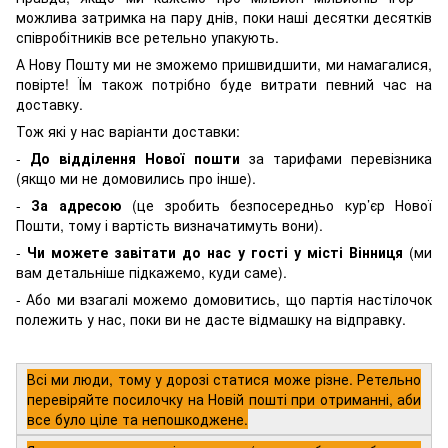
можлива затримка на пару днів, поки наші десятки десятків
співробітників все ретельно упакують.
А Нову Пошту ми не зможемо пришвидшити, ми намагалися,
повірте! Їм також потрібно буде витрати певний час на
доставку.
Тож які у нас варіанти доставки:
-
До відділення Нової пошти
за тарифами перевізника
(якщо ми не домовились про інше).
-
За адресою
(це зробить безпосередньо кур’єр Нової
Пошти, тому і вартість визначатимуть вони).
-
Чи можете завітати до нас у гості у місті Вінниця
(ми
вам детальніше підкажемо, куди саме).
- Або ми взагалі можемо домовитись, що партія настілочок
полежить у нас, поки ви не дасте відмашку на відправку.
Всі ми люди, тому у дорозі статися може різне. Ретельно
перевіряйте посилочку на Новій пошті при отриманні, аби
все було ціле та непошкоджене.