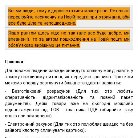
Всі ми люди, тому у дорозі статися може різне. Ретельно
перевіряйте посилочку на Новій пошті при отриманні, аби
все було ціле та непошкоджене.
Якщо раптом щось піде не так (але все буде добре, ми
впевнені!), то за актом пошкодження на Новій пошті ми
обов’язково вирішимо це питання.
Грошики
Дві поважні людини завжди знайдуть спільну мову, навіть у
такому важливому питанні, як передача грошиків. Проте ми
можемо спершу розглянути більш стандартні варіанти:
- Безготівковий розрахунок (Для тих, хто любить
оперативність, діджиталізованість та повний пакет
документів). Деякі товари вже на сьогодні можливо
відвантажувати від ТОВ - платника ПДВ (обирайте таку
опцію при замовленні).
- Електронний рахунок (Для тих хто полюбляє швидко та без
зайвого клопоту сплачувати карткою).