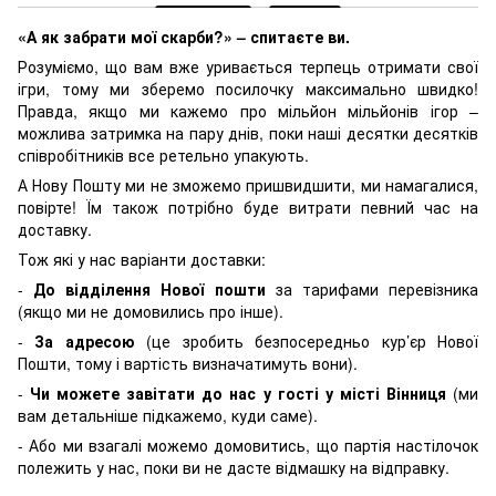
«А як забрати мої скарби?» – спитаєте ви.
Розуміємо, що вам вже уривається терпець отримати свої
ігри, тому ми зберемо посилочку максимально швидко!
Правда, якщо ми кажемо про мільйон мільйонів ігор –
можлива затримка на пару днів, поки наші десятки десятків
співробітників все ретельно упакують.
А Нову Пошту ми не зможемо пришвидшити, ми намагалися,
повірте! Їм також потрібно буде витрати певний час на
доставку.
Тож які у нас варіанти доставки:
-
До відділення Нової пошти
за тарифами перевізника
(якщо ми не домовились про інше).
-
За адресою
(це зробить безпосередньо кур’єр Нової
Пошти, тому і вартість визначатимуть вони).
-
Чи можете завітати до нас у гості у місті Вінниця
(ми
вам детальніше підкажемо, куди саме).
- Або ми взагалі можемо домовитись, що партія настілочок
полежить у нас, поки ви не дасте відмашку на відправку.