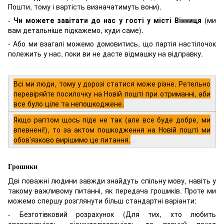
Пошти, тому і вартість визначатимуть вони).
-
Чи можете завітати до нас у гості у місті Вінниця
(ми
вам детальніше підкажемо, куди саме).
- Або ми взагалі можемо домовитись, що партія настілочок
полежить у нас, поки ви не дасте відмашку на відправку.
Всі ми люди, тому у дорозі статися може різне. Ретельно
перевіряйте посилочку на Новій пошті при отриманні, аби
все було ціле та непошкоджене.
Якщо раптом щось піде не так (але все буде добре, ми
впевнені!), то за актом пошкодження на Новій пошті ми
обов’язково вирішимо це питання.
Грошики
Дві поважні людини завжди знайдуть спільну мову, навіть у
такому важливому питанні, як передача грошиків. Проте ми
можемо спершу розглянути більш стандартні варіанти:
- Безготівковий розрахунок (Для тих, хто любить
оперативність, діджиталізованість та повний пакет