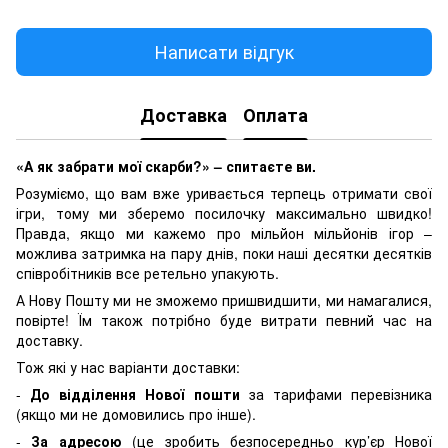
Написати відгук
Доставка
Оплата
«А як забрати мої скарби?» – спитаєте ви.
Розуміємо, що вам вже уривається терпець отримати свої
ігри, тому ми зберемо посилочку максимально швидко!
Правда, якщо ми кажемо про мільйон мільйонів ігор –
можлива затримка на пару днів, поки наші десятки десятків
співробітників все ретельно упакують.
А Нову Пошту ми не зможемо пришвидшити, ми намагалися,
повірте! Їм також потрібно буде витрати певний час на
доставку.
Тож які у нас варіанти доставки:
-
До відділення Нової пошти
за тарифами перевізника
(якщо ми не домовились про інше).
-
За адресою
(це зробить безпосередньо кур’єр Нової