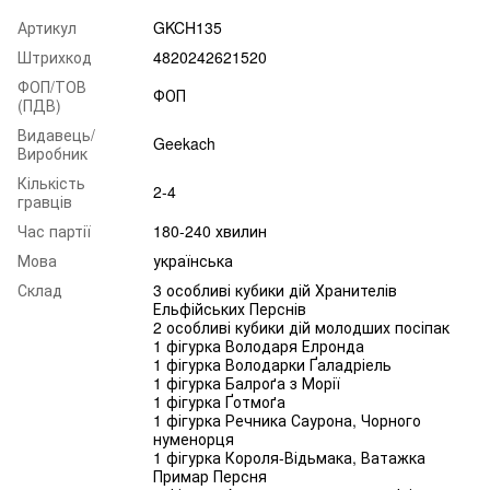
Артикул
GKCH135
Штрихкод
4820242621520
ФОП/ТОВ
ФОП
(ПДВ)
Видавець/
Geekach
Виробник
Кількість
2-4
гравців
Час партії
180-240 хвилин
Мова
українська
Склад
3 особливі кубики дій Хранителів
Ельфійських Перснів
2 особливі кубики дій молодших посіпак
1 фігурка Володаря Елронда
1 фігурка Володарки Ґаладріель
1 фігурка Балроґа з Морії
1 фігурка Ґотмоґа
1 фігурка Речника Саурона, Чорного
нуменорця
1 фігурка Короля-Відьмака, Ватажка
Примар Персня