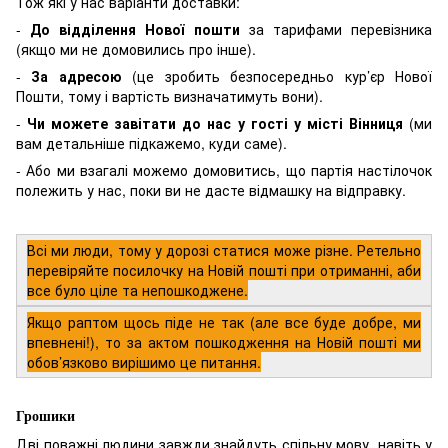
Тож які у нас варіанти доставки:
-
До відділення Нової пошти
за тарифами перевізника
(якщо ми не домовились про інше).
-
За адресою
(це зробить безпосередньо кур’єр Нової
Пошти, тому і вартість визначатимуть вони).
-
Чи можете завітати до нас у гості у місті Вінниця
(ми
вам детальніше підкажемо, куди саме).
- Або ми взагалі можемо домовитись, що партія настілочок
полежить у нас, поки ви не дасте відмашку на відправку.
Всі ми люди, тому у дорозі статися може різне. Ретельно
перевіряйте посилочку на Новій пошті при отриманні, аби
все було ціле та непошкоджене.
Якщо раптом щось піде не так (але все буде добре, ми
впевнені!), то за актом пошкодження на Новій пошті ми
обов’язково вирішимо це питання.
Грошики
Дві поважні людини завжди знайдуть спільну мову, навіть у