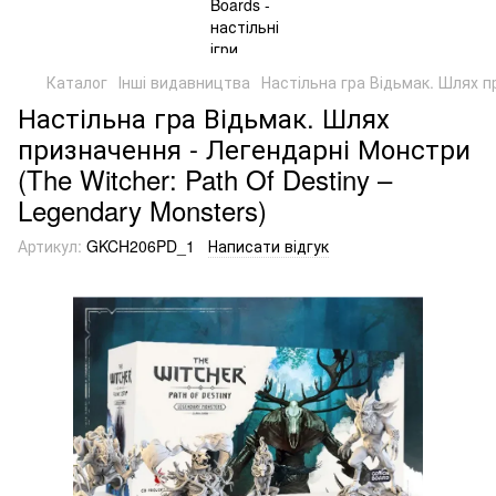
Каталог
Інші видавництва
Настільна гра Відьмак. Шлях пр
Настільна гра Відьмак. Шлях
призначення - Легендарні Монстри
(The Witcher: Path Of Destiny –
Legendary Monsters)
Артикул:
GKCH206PD_1
Написати відгук