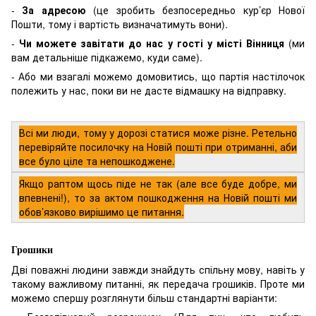
-
За адресою
(це зробить безпосередньо кур’єр Нової
Пошти, тому і вартість визначатимуть вони).
-
Чи можете завітати до нас у гості у місті Вінниця
(ми
вам детальніше підкажемо, куди саме).
- Або ми взагалі можемо домовитись, що партія настілочок
полежить у нас, поки ви не дасте відмашку на відправку.
Всі ми люди, тому у дорозі статися може різне. Ретельно
перевіряйте посилочку на Новій пошті при отриманні, аби
все було ціле та непошкоджене.
Якщо раптом щось піде не так (але все буде добре, ми
впевнені!), то за актом пошкодження на Новій пошті ми
обов’язково вирішимо це питання.
Грошики
Дві поважні людини завжди знайдуть спільну мову, навіть у
такому важливому питанні, як передача грошиків. Проте ми
можемо спершу розглянути більш стандартні варіанти: