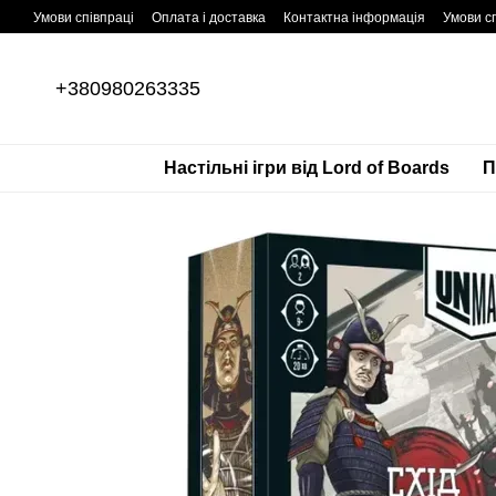
Перейти до основного контенту
Умови співпраці
Оплата і доставка
Контактна інформація
Умови сп
+380980263335
Настільні ігри від Lord of Boards
П