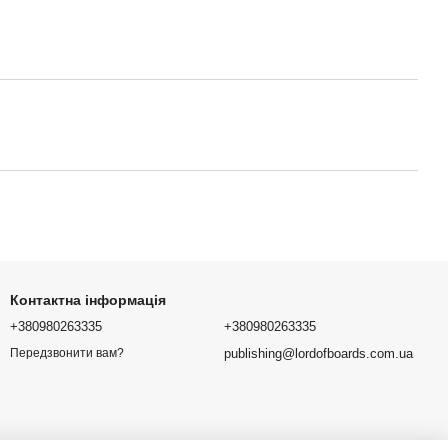
Контактна інформація
+380980263335
+380980263335
publishing@lordofboards.com.ua
Передзвонити вам?