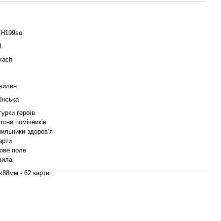
H199so
П
kach
хвилин
їнська
гурки героїв
тони помічників
чильники здоров’я
арти
рове поле
вила
x88мм - 62 карти