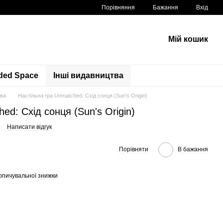
Порівняння
Бажання
Вхід
Мій кошик
ded Space
Інші видавництва
тва
Настільна гра Unmatched: Схід сонця (Sun's Origin)
ed: Схід сонця (Sun's Origin)
Написати відгук
Порівняти
В бажання
опичувальної знижки