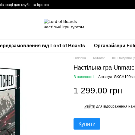
івпраці для клубів та ігротек
ередзамовлення від Lord of Boards
Органайзери Fol
Головна
Каталог
Інші видавниц
Настільна гра Unmatch
В наявності
Артикул: GKCH199so
1 299.00 грн
Увійти
для відображення нак
%
Купити