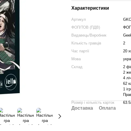
Характеристики
Артикул
GKC
ФОП/ТОВ (ПДВ)
ФО
Видавець/Виробник
Gee
Кількість гравців
2
Час партії
20 
Мова
укра
Склад
2 фі
2 же
4 лі
62 к
1 іг
Пра
Розмір і кількість карток
63.5
Доставка
Оплата