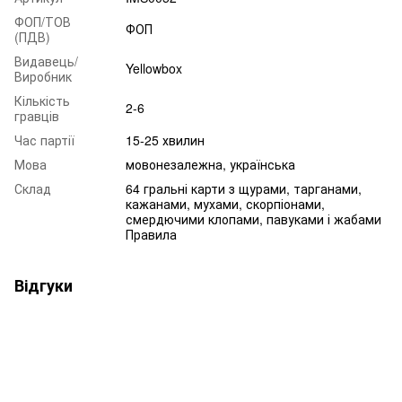
ФОП/ТОВ
ФОП
(ПДВ)
Видавець/
Yellowbox
Виробник
Кількість
2-6
гравців
Час партії
15-25 хвилин
Мова
мовонезалежна, українська
Склад
64 гральні карти з щурами, тарганами,
кажанами, мухами, скорпіонами,
смердючими клопами, павуками і жабами
Правила
Відгуки