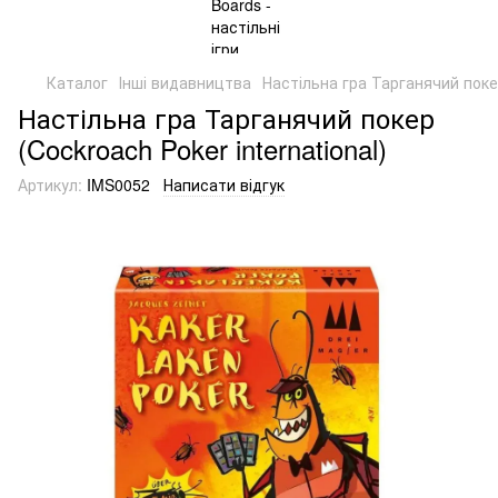
Каталог
Інші видавництва
Настільна гра Тарганячий покер
Настільна гра Тарганячий покер
(Cockroach Poker international)
Артикул:
IMS0052
Написати відгук