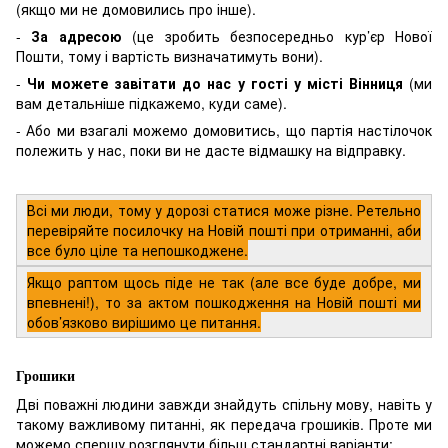
(якщо ми не домовились про інше).
-
За адресою
(це зробить безпосередньо кур’єр Нової
Пошти, тому і вартість визначатимуть вони).
-
Чи можете завітати до нас у гості у місті Вінниця
(ми
вам детальніше підкажемо, куди саме).
- Або ми взагалі можемо домовитись, що партія настілочок
полежить у нас, поки ви не дасте відмашку на відправку.
Всі ми люди, тому у дорозі статися може різне. Ретельно
перевіряйте посилочку на Новій пошті при отриманні, аби
все було ціле та непошкоджене.
Якщо раптом щось піде не так (але все буде добре, ми
впевнені!), то за актом пошкодження на Новій пошті ми
обов’язково вирішимо це питання.
Грошики
Дві поважні людини завжди знайдуть спільну мову, навіть у
такому важливому питанні, як передача грошиків. Проте ми
можемо спершу розглянути більш стандартні варіанти: