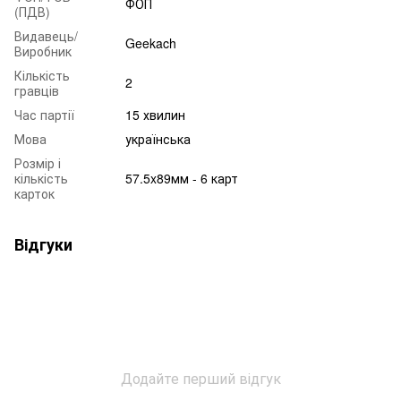
ФОП
(ПДВ)
Видавець/
Geekach
Виробник
Кількість
2
гравців
Час партії
15 хвилин
Мова
українська
Розмір і
кількість
57.5x89мм - 6 карт
карток
Відгуки
Додайте перший відгук