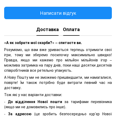
Написати відгук
Доставка
Оплата
«А як забрати мої скарби?» – спитаєте ви.
Розуміємо, що вам вже уривається терпець отримати свої
ігри, тому ми зберемо посилочку максимально швидко!
Правда, якщо ми кажемо про мільйон мільйонів ігор –
можлива затримка на пару днів, поки наші десятки десятків
співробітників все ретельно упакують.
А Нову Пошту ми не зможемо пришвидшити, ми намагалися,
повірте! Їм також потрібно буде витрати певний час на
доставку.
Тож які у нас варіанти доставки:
-
До відділення Нової пошти
за тарифами перевізника
(якщо ми не домовились про інше).
-
За адресою
(це зробить безпосередньо кур’єр Нової