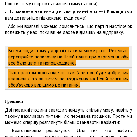
Пошти, тому і вартість визначатимуть вони).
-
Чи можете завітати до нас у гості у місті Вінниця
(ми
вам детальніше підкажемо, куди саме).
- Або ми взагалі можемо домовитись, що партія настілочок
полежить у нас, поки ви не дасте відмашку на відправку.
Всі ми люди, тому у дорозі статися може різне. Ретельно
перевіряйте посилочку на Новій пошті при отриманні, аби
все було ціле та непошкоджене.
Якщо раптом щось піде не так (але все буде добре, ми
впевнені!), то за актом пошкодження на Новій пошті ми
обов’язково вирішимо це питання.
Грошики
Дві поважні людини завжди знайдуть спільну мову, навіть у
такому важливому питанні, як передача грошиків. Проте ми
можемо спершу розглянути більш стандартні варіанти:
- Безготівковий розрахунок (Для тих, хто любить
оперативність, діджиталізованість та повний пакет