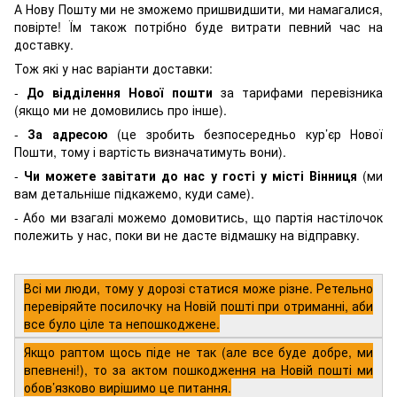
А Нову Пошту ми не зможемо пришвидшити, ми намагалися,
повірте! Їм також потрібно буде витрати певний час на
доставку.
Тож які у нас варіанти доставки:
-
До відділення Нової пошти
за тарифами перевізника
(якщо ми не домовились про інше).
-
За адресою
(це зробить безпосередньо кур’єр Нової
Пошти, тому і вартість визначатимуть вони).
-
Чи можете завітати до нас у гості у місті Вінниця
(ми
вам детальніше підкажемо, куди саме).
- Або ми взагалі можемо домовитись, що партія настілочок
полежить у нас, поки ви не дасте відмашку на відправку.
Всі ми люди, тому у дорозі статися може різне. Ретельно
перевіряйте посилочку на Новій пошті при отриманні, аби
все було ціле та непошкоджене.
Якщо раптом щось піде не так (але все буде добре, ми
впевнені!), то за актом пошкодження на Новій пошті ми
обов’язково вирішимо це питання.