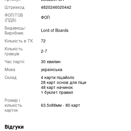
Штрихкод
4820246020442
ФОП/ТОВ
ФОП
(ПДВ)
Видавець/
Lord of Boards
Виробник
Кількість в ТК
72
Кількість
2-7
гравців
Час партії
30 хвилин
Мова
українська
Склад
4 карти піцайоло
28 карт основ для піци
48 карт начинок
1 буклет правил
Розмір і
кількість
63.5x88мм - 80 карт
карток
Відгуки