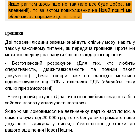
Якщо раптом щось піде не так (але все буде добре, ми
впевнені!), то за актом пошкодження на Новій пошті ми
обов’язково вирішимо це питання.
Грошики
Дві поважні людини завжди знайдуть спільну мову, навіть у
такому важливому питанні, як передача грошиків. Проте ми
можемо спершу розглянути більш стандартні варіанти:
- Безготівковий розрахунок (Для тих, хто любить
оперативність, діджиталізованість та повний пакет
документів). Деякі товари вже на сьогодні можливо
відвантажувати від ТОВ - платника ПДВ (обирайте таку
опцію при замовленні).
- Електронний рахунок (Для тих хто полюбляє швидко та без
зайвого клопоту сплачувати карткою).
Якщо ж ми домовимося на величеньку партію настілочок, а
саме на суму від 20 000 грн, то як бонус ви отримаєте наше
додаткове «дякую» у вигляді безоплатної доставки до
вашого відділення Нової Пошти.