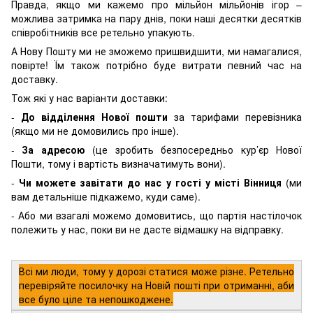
Правда, якщо ми кажемо про мільйон мільйонів ігор –
можлива затримка на пару днів, поки наші десятки десятків
співробітників все ретельно упакують.
А Нову Пошту ми не зможемо пришвидшити, ми намагалися,
повірте! Їм також потрібно буде витрати певний час на
доставку.
Тож які у нас варіанти доставки:
-
До відділення Нової пошти
за тарифами перевізника
(якщо ми не домовились про інше).
-
За адресою
(це зробить безпосередньо кур’єр Нової
Пошти, тому і вартість визначатимуть вони).
-
Чи можете завітати до нас у гості у місті Вінниця
(ми
вам детальніше підкажемо, куди саме).
- Або ми взагалі можемо домовитись, що партія настілочок
полежить у нас, поки ви не дасте відмашку на відправку.
Всі ми люди, тому у дорозі статися може різне. Ретельно
перевіряйте посилочку на Новій пошті при отриманні, аби
все було ціле та непошкоджене.