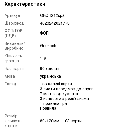
Характеристики
Артикул
GKCH212sp2
Штрихкод
4820242621773
ФОП/ТОВ
ФОП
(ПДВ)
Видавець/
Geekach
Виробник
Кількість
1-6
гравців
Час партії
90 хвилин
Мова
українська
Склад
163 великі карти
3 листи передмов до справ
7 мап та документів
3 конверти з розв'язками
1 правила гри
Правила
Розмір і
кількість
80х120мм - 163 карти
карток