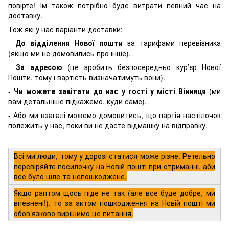
повірте! Їм також потрібно буде витрати певний час на
доставку.
Тож які у нас варіанти доставки:
-
До відділення Нової пошти
за тарифами перевізника
(якщо ми не домовились про інше).
-
За адресою
(це зробить безпосередньо кур’єр Нової
Пошти, тому і вартість визначатимуть вони).
-
Чи можете завітати до нас у гості у місті Вінниця
(ми
вам детальніше підкажемо, куди саме).
- Або ми взагалі можемо домовитись, що партія настілочок
полежить у нас, поки ви не дасте відмашку на відправку.
Всі ми люди, тому у дорозі статися може різне. Ретельно
перевіряйте посилочку на Новій пошті при отриманні, аби
все було ціле та непошкоджене.
Якщо раптом щось піде не так (але все буде добре, ми
впевнені!), то за актом пошкодження на Новій пошті ми
обов’язково вирішимо це питання.