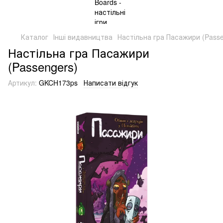
Каталог
Інші видавництва
Настільна гра Пасажири (Passe
Настільна гра Пасажири
(Passengers)
Артикул:
GKCH173ps
Написати відгук