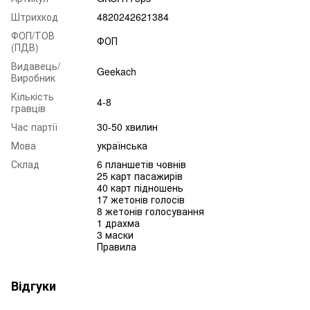
Штрихкод
4820242621384
ФОП/ТОВ
ФОП
(ПДВ)
Видавець/
Geekach
Виробник
Кількість
4-8
гравців
Час партії
30-50 хвилин
Мова
українська
Склад
6 планшетів човнів
25 карт пасажирів
40 карт підношень
17 жетонів голосів
8 жетонів голосування
1 драхма
3 маски
Правила
Відгуки