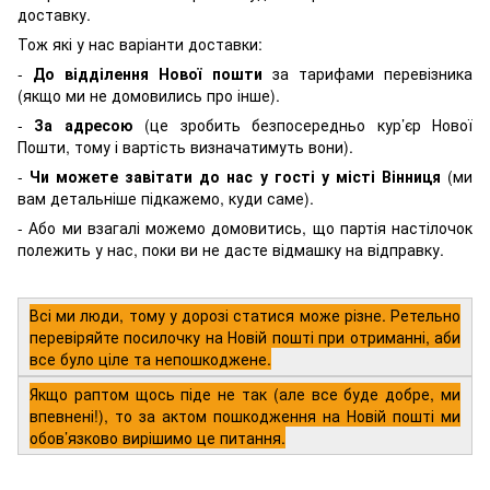
доставку.
Тож які у нас варіанти доставки:
-
До відділення Нової пошти
за тарифами перевізника
(якщо ми не домовились про інше).
-
За адресою
(це зробить безпосередньо кур’єр Нової
Пошти, тому і вартість визначатимуть вони).
-
Чи можете завітати до нас у гості у місті Вінниця
(ми
вам детальніше підкажемо, куди саме).
- Або ми взагалі можемо домовитись, що партія настілочок
полежить у нас, поки ви не дасте відмашку на відправку.
Всі ми люди, тому у дорозі статися може різне. Ретельно
перевіряйте посилочку на Новій пошті при отриманні, аби
все було ціле та непошкоджене.
Якщо раптом щось піде не так (але все буде добре, ми
впевнені!), то за актом пошкодження на Новій пошті ми
обов’язково вирішимо це питання.