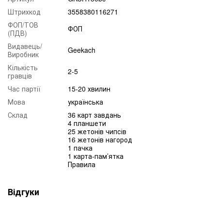
Штрихкод
3558380116271
ФОП/ТОВ
ФОП
(ПДВ)
Видавець/
Geekach
Виробник
Кількість
2-5
гравців
Час партії
15-20 хвилин
Мова
українська
Склад
36 карт завдань
4 планшети
25 жетонів чипсів
16 жетонів нагород
1 пачка
1 карта-пам’ятка
Правила
Відгуки