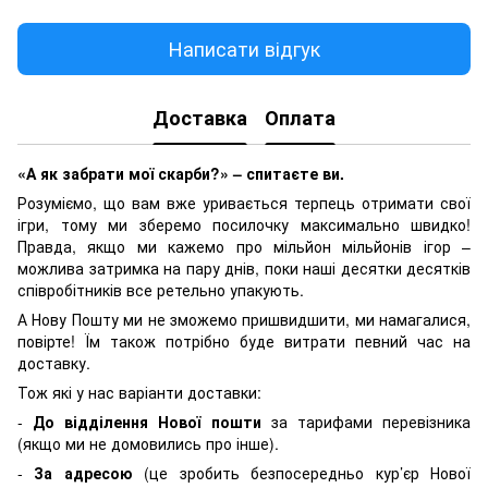
Написати відгук
Доставка
Оплата
«А як забрати мої скарби?» – спитаєте ви.
Розуміємо, що вам вже уривається терпець отримати свої
ігри, тому ми зберемо посилочку максимально швидко!
Правда, якщо ми кажемо про мільйон мільйонів ігор –
можлива затримка на пару днів, поки наші десятки десятків
співробітників все ретельно упакують.
А Нову Пошту ми не зможемо пришвидшити, ми намагалися,
повірте! Їм також потрібно буде витрати певний час на
доставку.
Тож які у нас варіанти доставки:
-
До відділення Нової пошти
за тарифами перевізника
(якщо ми не домовились про інше).
-
За адресою
(це зробить безпосередньо кур’єр Нової