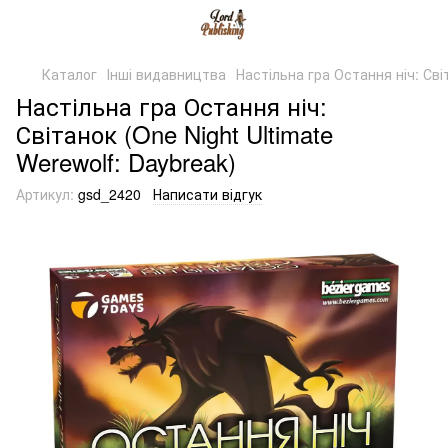
Каталог
Інші видавництва
Настільна гра Остання ніч: Світ
Настільна гра Остання ніч:
Світанок (One Night Ultimate
Werewolf: Daybreak)
Артикул:
gsd_2420
Написати відгук