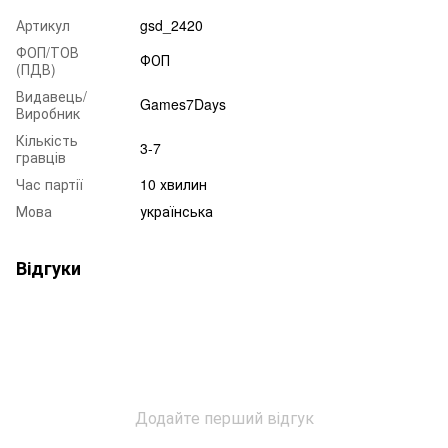
Артикул
gsd_2420
ФОП/ТОВ
ФОП
(ПДВ)
Видавець/
Games7Days
Виробник
Кількість
3-7
гравців
Час партії
10 хвилин
Мова
українська
Відгуки
Додайте перший відгук