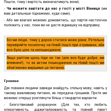
Пошти, тому і вартість визначатимуть вони).
-
Чи можете завітати до нас у гості у місті Вінниця
(ми
вам детальніше підкажемо, куди саме).
- Або ми взагалі можемо домовитись, що партія настілочок
полежить у нас, поки ви не дасте відмашку на відправку.
Всі ми люди, тому у дорозі статися може різне. Ретельно
перевіряйте посилочку на Новій пошті при отриманні, аби
все було ціле та непошкоджене.
Якщо раптом щось піде не так (але все буде добре, ми
впевнені!), то за актом пошкодження на Новій пошті ми
обов’язково вирішимо це питання.
Грошики
Дві поважні людини завжди знайдуть спільну мову, навіть у
такому важливому питанні, як передача грошиків. Проте ми
можемо спершу розглянути більш стандартні варіанти:
- Безготівковий розрахунок (Для тих, хто любить
оперативність, діджиталізованість та повний пакет