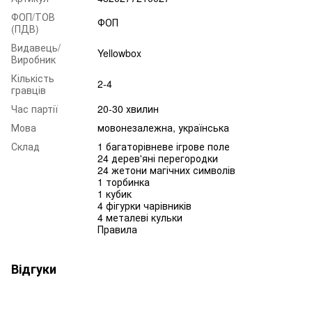
ФОП/ТОВ
ФОП
(ПДВ)
Видавець/
Yellowbox
Виробник
Кількість
2-4
гравців
Час партії
20-30 хвилин
Мова
мовонезалежна, українська
Склад
1 багаторівневе ігрове поле
24 дерев'яні перегородки
24 жетони магічних символів
1 торбинка
1 кубик
4 фігурки чарівників
4 металеві кульки
Правила
Відгуки