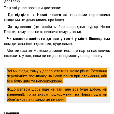
доставку.
Тож які у нас варіанти доставки:
-
До відділення Нової пошти
за тарифами перевізника
(якщо ми не домовились про інше).
-
За адресою
(це зробить безпосередньо кур’єр Нової
Пошти, тому і вартість визначатимуть вони).
-
Чи можете завітати до нас у гості у місті Вінниця
(ми
вам детальніше підкажемо, куди саме).
- Або ми взагалі можемо домовитись, що партія настілочок
полежить у нас, поки ви не дасте відмашку на відправку.
Всі ми люди, тому у дорозі статися може різне. Ретельно
перевіряйте посилочку на Новій пошті при отриманні, аби
все було ціле та непошкоджене.
Якщо раптом щось піде не так (але все буде добре, ми
впевнені!), то за актом пошкодження на Новій пошті ми
обов’язково вирішимо це питання.
Грошики