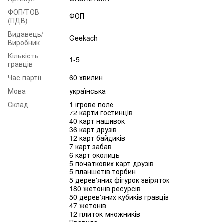
ФОП/ТОВ
ФОП
(ПДВ)
Видавець/
Geekach
Виробник
Кількість
1-5
гравців
Час партії
60 хвилин
Мова
українська
Склад
1 ігрове поле
72 карти гостинців
40 карт нашивок
36 карт друзів
12 карт байдиків
7 карт забав
6 карт околиць
5 початкових карт друзів
5 планшетів торбин
5 дерев'яних фігурок звіряток
180 жетонів ресурсів
50 дерев'яних кубиків гравців
47 жетонів
12 плиток-множників
Правила