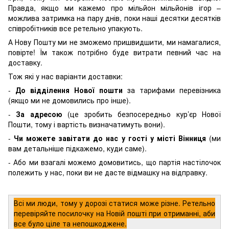
Правда, якщо ми кажемо про мільйон мільйонів ігор –
можлива затримка на пару днів, поки наші десятки десятків
співробітників все ретельно упакують.
А Нову Пошту ми не зможемо пришвидшити, ми намагалися,
повірте! Їм також потрібно буде витрати певний час на
доставку.
Тож які у нас варіанти доставки:
-
До відділення Нової пошти
за тарифами перевізника
(якщо ми не домовились про інше).
-
За адресою
(це зробить безпосередньо кур’єр Нової
Пошти, тому і вартість визначатимуть вони).
-
Чи можете завітати до нас у гості у місті Вінниця
(ми
вам детальніше підкажемо, куди саме).
- Або ми взагалі можемо домовитись, що партія настілочок
полежить у нас, поки ви не дасте відмашку на відправку.
Всі ми люди, тому у дорозі статися може різне. Ретельно
перевіряйте посилочку на Новій пошті при отриманні, аби
все було ціле та непошкоджене.