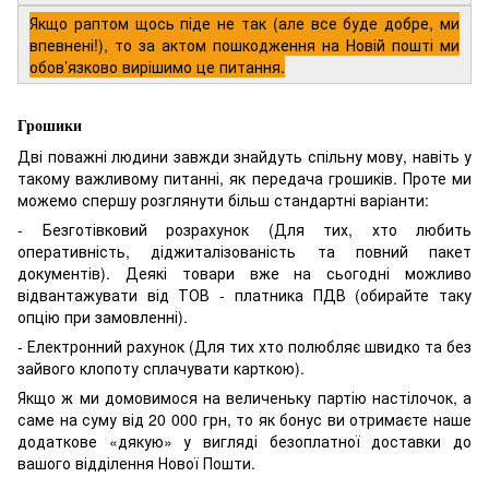
Якщо раптом щось піде не так (але все буде добре, ми
впевнені!), то за актом пошкодження на Новій пошті ми
обов’язково вирішимо це питання.
Грошики
Дві поважні людини завжди знайдуть спільну мову, навіть у
такому важливому питанні, як передача грошиків. Проте ми
можемо спершу розглянути більш стандартні варіанти:
- Безготівковий розрахунок (Для тих, хто любить
оперативність, діджиталізованість та повний пакет
документів). Деякі товари вже на сьогодні можливо
відвантажувати від ТОВ - платника ПДВ (обирайте таку
опцію при замовленні).
- Електронний рахунок (Для тих хто полюбляє швидко та без
зайвого клопоту сплачувати карткою).
Якщо ж ми домовимося на величеньку партію настілочок, а
саме на суму від 20 000 грн, то як бонус ви отримаєте наше
додаткове «дякую» у вигляді безоплатної доставки до
вашого відділення Нової Пошти.