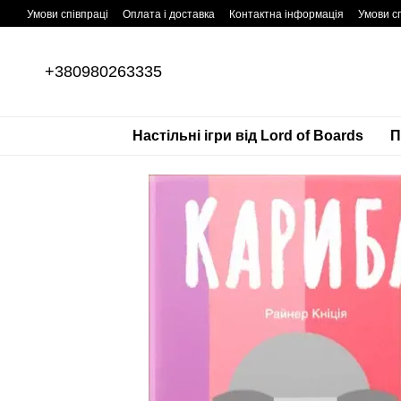
Перейти до основного контенту
Умови співпраці
Оплата і доставка
Контактна інформація
Умови сп
+380980263335
Настільні ігри від Lord of Boards
П