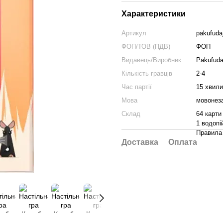
Характеристики
Артикул
pakufud
ФОП/ТОВ (ПДВ)
ФОП
Видавець/Виробник
Pakufud
Кількість гравців
2-4
Час партії
15 хвил
Мова
мовонеза
Склад
64 карти
1 водопі
Правила
Доставка
Оплата