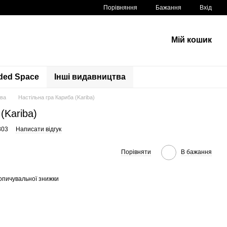
Порівняння
Бажання
Вхід
Мій кошик
ded Space
Інші видавництва
тва
Настільна гра Кариба (Kariba)
(Kariba)
303
Написати відгук
Порівняти
В бажання
опичувальної знижки