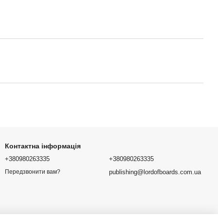
Контактна інформація
+380980263335
+380980263335
publishing@lordofboards.com.ua
Передзвонити вам?