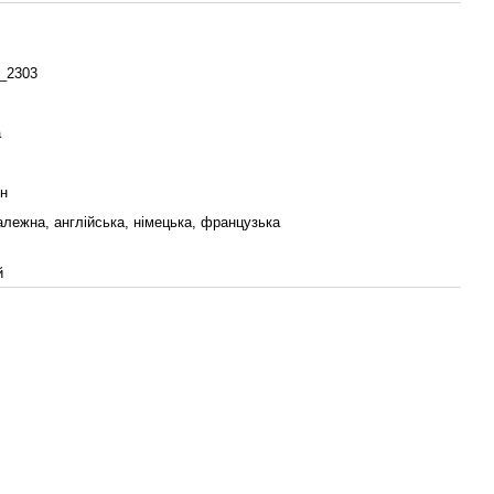
a_2303
a
ин
лежна, англійська, німецька, французька
й