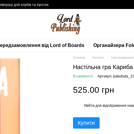
івпраці для клубів та ігротек
ередзамовлення від Lord of Boards
Органайзери Fol
Головна
Каталог
Інші видавниц
Настільна гра Кариба 
В наявності
Артикул: pakufuda_2
525.00 грн
Увійти
для відображення нак
%
Купити