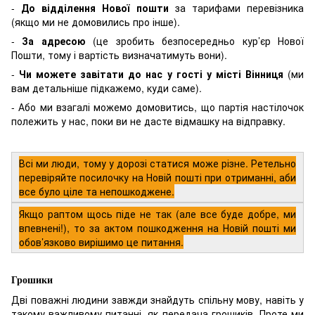
-
До відділення Нової пошти
за тарифами перевізника
(якщо ми не домовились про інше).
-
За адресою
(це зробить безпосередньо кур’єр Нової
Пошти, тому і вартість визначатимуть вони).
-
Чи можете завітати до нас у гості у місті Вінниця
(ми
вам детальніше підкажемо, куди саме).
- Або ми взагалі можемо домовитись, що партія настілочок
полежить у нас, поки ви не дасте відмашку на відправку.
Всі ми люди, тому у дорозі статися може різне. Ретельно
перевіряйте посилочку на Новій пошті при отриманні, аби
все було ціле та непошкоджене.
Якщо раптом щось піде не так (але все буде добре, ми
впевнені!), то за актом пошкодження на Новій пошті ми
обов’язково вирішимо це питання.
Грошики
Дві поважні людини завжди знайдуть спільну мову, навіть у
такому важливому питанні, як передача грошиків. Проте ми