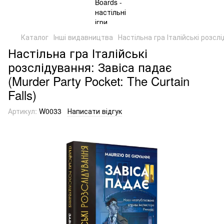
Каталог
Інші видавництва
Настільна гра Італійські розслі
Настільна гра Італійські
розслідування: Завіса падає
(Murder Party Pocket: The Curtain
Falls)
Артикул:
W0033
Написати відгук