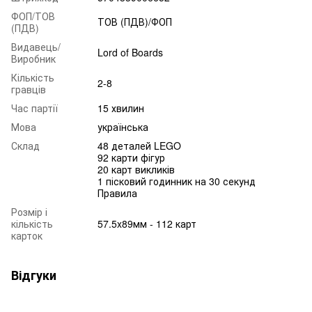
ФОП/ТОВ
ТОВ (ПДВ)/ФОП
(ПДВ)
Видавець/
Lord of Boards
Виробник
Кількість
2-8
гравців
Час партії
15 хвилин
Мова
українська
Склад
48 деталей LEGO
92 карти фігур
20 карт викликів
1 пісковий годинник на 30 секунд
Правила
Розмір і
кількість
57.5x89мм - 112 карт
карток
Відгуки