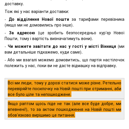
доставку.
Тож які у нас варіанти доставки:
-
До відділення Нової пошти
за тарифами перевізника
(якщо ми не домовились про інше).
-
За адресою
(це зробить безпосередньо кур’єр Нової
Пошти, тому і вартість визначатимуть вони).
-
Чи можете завітати до нас у гості у місті Вінниця
(ми
вам детальніше підкажемо, куди саме).
- Або ми взагалі можемо домовитись, що партія настілочок
полежить у нас, поки ви не дасте відмашку на відправку.
Всі ми люди, тому у дорозі статися може різне. Ретельно
перевіряйте посилочку на Новій пошті при отриманні, аби
все було ціле та непошкоджене.
Якщо раптом щось піде не так (але все буде добре, ми
впевнені!), то за актом пошкодження на Новій пошті ми
обов’язково вирішимо це питання.