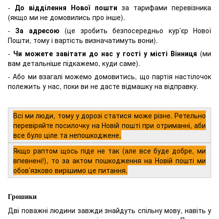
-
До відділення Нової пошти
за тарифами перевізника
(якщо ми не домовились про інше).
-
За адресою
(це зробить безпосередньо кур’єр Нової
Пошти, тому і вартість визначатимуть вони).
-
Чи можете завітати до нас у гості у місті Вінниця
(ми
вам детальніше підкажемо, куди саме).
- Або ми взагалі можемо домовитись, що партія настілочок
полежить у нас, поки ви не дасте відмашку на відправку.
Всі ми люди, тому у дорозі статися може різне. Ретельно
перевіряйте посилочку на Новій пошті при отриманні, аби
все було ціле та непошкоджене.
Якщо раптом щось піде не так (але все буде добре, ми
впевнені!), то за актом пошкодження на Новій пошті ми
обов’язково вирішимо це питання.
Грошики
Дві поважні людини завжди знайдуть спільну мову, навіть у