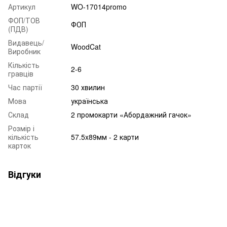
Артикул
WO-17014promo
ФОП/ТОВ
ФОП
(ПДВ)
Видавець/
WoodCat
Виробник
Кількість
2-6
гравців
Час партії
30 хвилин
Мова
українська
Склад
2 промокарти «Абордажний гачок»
Розмір і
кількість
57.5x89мм - 2 карти
карток
Відгуки