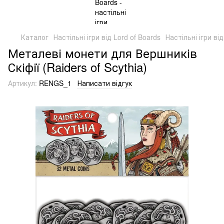
Каталог
Настільні ігри від Lord of Boards
Настільні ігри від
Металеві монети для Вершників
Скіфії (Raiders of Scythia)
Артикул:
RENGS_1
Написати відгук