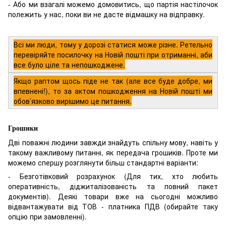
- Або ми взагалі можемо домовитись, що партія настілочок
полежить у нас, поки ви не дасте відмашку на відправку.
Всі ми люди, тому у дорозі статися може різне. Ретельно
перевіряйте посилочку на Новій пошті при отриманні, аби
все було ціле та непошкоджене.
Якщо раптом щось піде не так (але все буде добре, ми
впевнені!), то за актом пошкодження на Новій пошті ми
обов’язково вирішимо це питання.
Грошики
Дві поважні людини завжди знайдуть спільну мову, навіть у
такому важливому питанні, як передача грошиків. Проте ми
можемо спершу розглянути більш стандартні варіанти:
- Безготівковий розрахунок (Для тих, хто любить
оперативність, діджиталізованість та повний пакет
документів). Деякі товари вже на сьогодні можливо
відвантажувати від ТОВ - платника ПДВ (обирайте таку
опцію при замовленні).