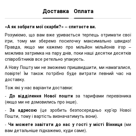
Доставка
Оплата
«А як забрати мої скарби?» – спитаєте ви.
Розуміємо, що вам вже уривається терпець отримати свої
ігри, тому ми зберемо посилочку максимально швидко!
Правда, якщо ми кажемо про мільйон мільйонів ігор –
можлива затримка на пару днів, поки наші десятки десятків
співробітників все ретельно упакують.
А Нову Пошту ми не зможемо пришвидшити, ми намагалися,
повірте! Їм також потрібно буде витрати певний час на
доставку.
Тож які у нас варіанти доставки:
-
До відділення Нової пошти
за тарифами перевізника
(якщо ми не домовились про інше).
-
За адресою
(це зробить безпосередньо кур’єр Нової
Пошти, тому і вартість визначатимуть вони).
-
Чи можете завітати до нас у гості у місті Вінниця
(ми
вам детальніше підкажемо, куди саме).