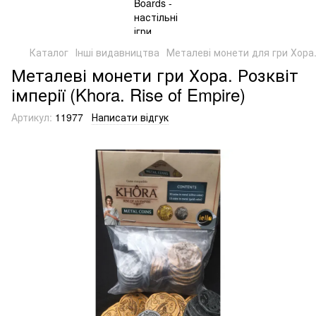
Каталог
Інші видавництва
Металеві монети для гри Хора. Р
Металеві монети гри Хора. Розквіт
імперії (Khora. Rise of Empire)
Артикул:
11977
Написати відгук