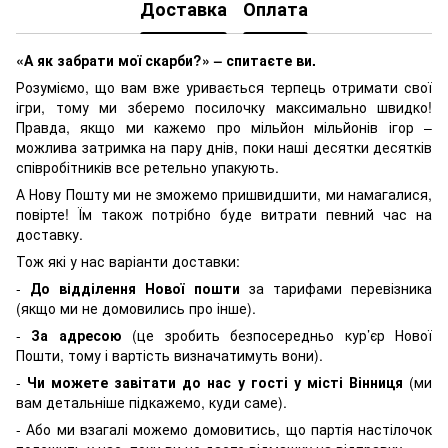
Доставка
Оплата
«А як забрати мої скарби?» – спитаєте ви.
Розуміємо, що вам вже уривається терпець отримати свої
ігри, тому ми зберемо посилочку максимально швидко!
Правда, якщо ми кажемо про мільйон мільйонів ігор –
можлива затримка на пару днів, поки наші десятки десятків
співробітників все ретельно упакують.
А Нову Пошту ми не зможемо пришвидшити, ми намагалися,
повірте! Їм також потрібно буде витрати певний час на
доставку.
Тож які у нас варіанти доставки:
-
До відділення Нової пошти
за тарифами перевізника
(якщо ми не домовились про інше).
-
За адресою
(це зробить безпосередньо кур’єр Нової
Пошти, тому і вартість визначатимуть вони).
-
Чи можете завітати до нас у гості у місті Вінниця
(ми
вам детальніше підкажемо, куди саме).
- Або ми взагалі можемо домовитись, що партія настілочок