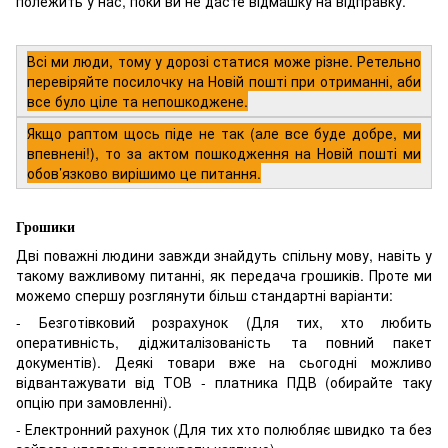
полежить у нас, поки ви не дасте відмашку на відправку.
Всі ми люди, тому у дорозі статися може різне. Ретельно
перевіряйте посилочку на Новій пошті при отриманні, аби
все було ціле та непошкоджене.
Якщо раптом щось піде не так (але все буде добре, ми
впевнені!), то за актом пошкодження на Новій пошті ми
обов’язково вирішимо це питання.
Грошики
Дві поважні людини завжди знайдуть спільну мову, навіть у
такому важливому питанні, як передача грошиків. Проте ми
можемо спершу розглянути більш стандартні варіанти:
- Безготівковий розрахунок (Для тих, хто любить
оперативність, діджиталізованість та повний пакет
документів). Деякі товари вже на сьогодні можливо
відвантажувати від ТОВ - платника ПДВ (обирайте таку
опцію при замовленні).
- Електронний рахунок (Для тих хто полюбляє швидко та без