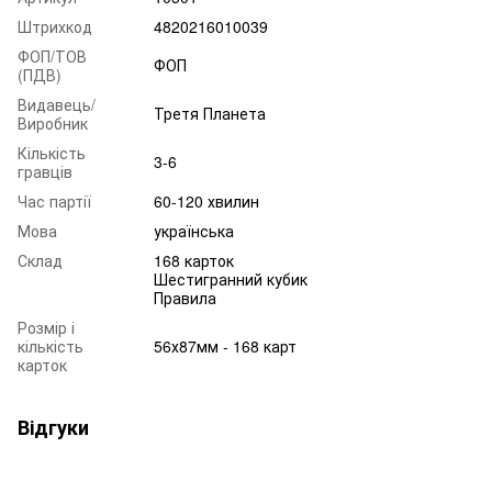
Штрихкод
4820216010039
ФОП/ТОВ
ФОП
(ПДВ)
Видавець/
Третя Планета
Виробник
Кількість
3-6
гравців
Час партії
60-120 хвилин
Мова
українська
Склад
168 карток
Шестигранний кубик
Правила
Розмір і
кількість
56х87мм - 168 карт
карток
Відгуки