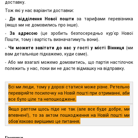
доставку.
Тож які у нас варіанти доставки:
-
До відділення Нової пошти
за тарифами перевізника
(якщо ми не домовились про інше).
-
За адресою
(це зробить безпосередньо кур’єр Нової
Пошти, тому і вартість визначатимуть вони).
-
Чи можете завітати до нас у гості у місті Вінниця
(ми
вам детальніше підкажемо, куди саме).
- Або ми взагалі можемо домовитись, що партія настілочок
полежить у нас, поки ви не дасте відмашку на відправку.
Всі ми люди, тому у дорозі статися може різне. Ретельно
перевіряйте посилочку на Новій пошті при отриманні, аби
все було ціле та непошкоджене.
Якщо раптом щось піде не так (але все буде добре, ми
впевнені!), то за актом пошкодження на Новій пошті ми
обов’язково вирішимо це питання.
Грошики