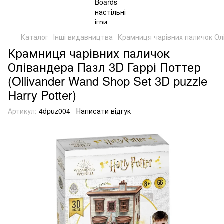
Каталог
Інші видавництва
Крамниця чарівних паличок Олів
Крамниця чарівних паличок
Олівандера Пазл 3D Гаррі Поттер
(Ollivander Wand Shop Set 3D puzzle
Harry Potter)
Артикул:
4dpuz004
Написати відгук