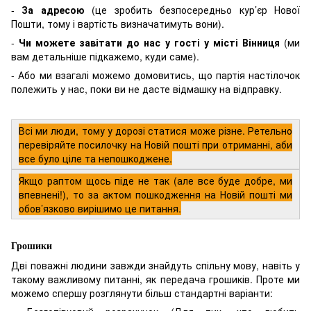
-
За адресою
(це зробить безпосередньо кур’єр Нової
Пошти, тому і вартість визначатимуть вони).
-
Чи можете завітати до нас у гості у місті Вінниця
(ми
вам детальніше підкажемо, куди саме).
- Або ми взагалі можемо домовитись, що партія настілочок
полежить у нас, поки ви не дасте відмашку на відправку.
Всі ми люди, тому у дорозі статися може різне. Ретельно
перевіряйте посилочку на Новій пошті при отриманні, аби
все було ціле та непошкоджене.
Якщо раптом щось піде не так (але все буде добре, ми
впевнені!), то за актом пошкодження на Новій пошті ми
обов’язково вирішимо це питання.
Грошики
Дві поважні людини завжди знайдуть спільну мову, навіть у
такому важливому питанні, як передача грошиків. Проте ми
можемо спершу розглянути більш стандартні варіанти: