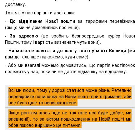
доставку.
Тож які у нас варіанти доставки:
-
До відділення Нової пошти
за тарифами перевізника
(якщо ми не домовились про інше).
-
За адресою
(це зробить безпосередньо кур’єр Нової
Пошти, тому і вартість визначатимуть вони).
-
Чи можете завітати до нас у гості у місті Вінниця
(ми
вам детальніше підкажемо, куди саме).
- Або ми взагалі можемо домовитись, що партія настілочок
полежить у нас, поки ви не дасте відмашку на відправку.
Всі ми люди, тому у дорозі статися може різне. Ретельно
перевіряйте посилочку на Новій пошті при отриманні, аби
все було ціле та непошкоджене.
Якщо раптом щось піде не так (але все буде добре, ми
впевнені!), то за актом пошкодження на Новій пошті ми
обов’язково вирішимо це питання.