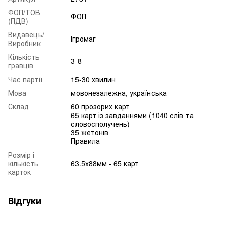
ФОП/ТОВ
ФОП
(ПДВ)
Видавець/
Ігромаг
Виробник
Кількість
3-8
гравців
Час партії
15-30 хвилин
Мова
мовонезалежна, українська
Склад
60 прозорих карт
65 карт із завданнями (1040 слів та
словосполучень)
35 жетонів
Правила
Розмір і
кількість
63.5x88мм - 65 карт
карток
Відгуки