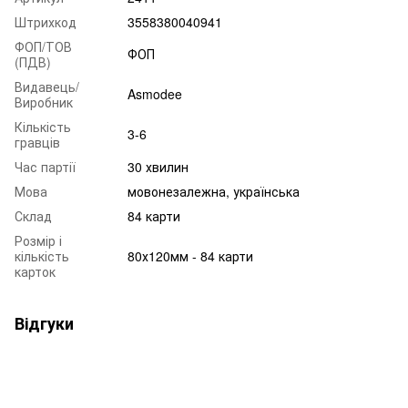
Штрихкод
3558380040941
ФОП/ТОВ
ФОП
(ПДВ)
Видавець/
Asmodee
Виробник
Кількість
3-6
гравців
Час партії
30 хвилин
Мова
мовонезалежна, українська
Склад
84 карти
Розмір і
кількість
80х120мм - 84 карти
карток
Відгуки