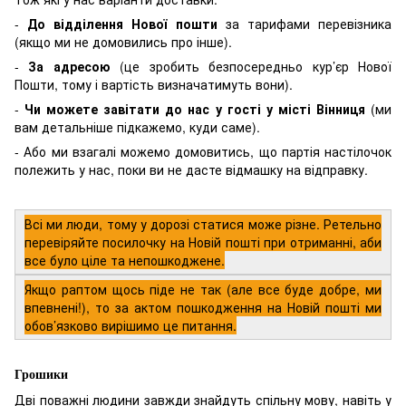
-
До відділення Нової пошти
за тарифами перевізника
(якщо ми не домовились про інше).
-
За адресою
(це зробить безпосередньо кур’єр Нової
Пошти, тому і вартість визначатимуть вони).
-
Чи можете завітати до нас у гості у місті Вінниця
(ми
вам детальніше підкажемо, куди саме).
- Або ми взагалі можемо домовитись, що партія настілочок
полежить у нас, поки ви не дасте відмашку на відправку.
Всі ми люди, тому у дорозі статися може різне. Ретельно
перевіряйте посилочку на Новій пошті при отриманні, аби
все було ціле та непошкоджене.
Якщо раптом щось піде не так (але все буде добре, ми
впевнені!), то за актом пошкодження на Новій пошті ми
обов’язково вирішимо це питання.
Грошики
Дві поважні людини завжди знайдуть спільну мову, навіть у