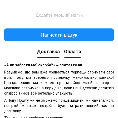
Додайте перший відгук
Написати відгук
Доставка
Оплата
«А як забрати мої скарби?» – спитаєте ви.
Розуміємо, що вам вже уривається терпець отримати свої
ігри, тому ми зберемо посилочку максимально швидко!
Правда, якщо ми кажемо про мільйон мільйонів ігор –
можлива затримка на пару днів, поки наші десятки десятків
співробітників все ретельно упакують.
А Нову Пошту ми не зможемо пришвидшити, ми намагалися,
повірте! Їм також потрібно буде витрати певний час на
доставку.
Тож які у нас варіанти доставки: