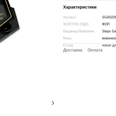
Характеристики
Артикул
SGA022
ФОП/ТОВ (ПДВ)
ФОП
Видавець/Виробник
Steps G
Мова
мовонез
Склад
чохол дл
Доставка
Оплата