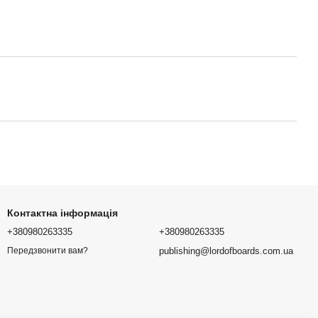
Контактна інформація
+380980263335
+380980263335
publishing@lordofboards.com.ua
Передзвонити вам?