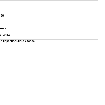
638
ames
алежна
я персонального степса