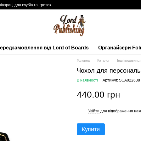
івпраці для клубів та ігротек
ередзамовлення від Lord of Boards
Органайзери Fol
Головна
Каталог
Інші видавниц
Чохол для персональ
В наявності
Артикул: SGA022638
440.00 грн
Увійти
для відображення нак
%
Купити