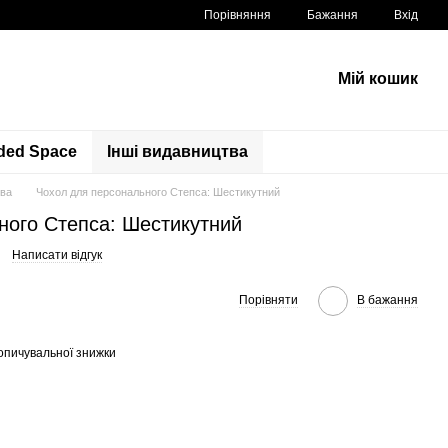
Порівняння
Бажання
Вхід
Мій кошик
ded Space
Інші видавництва
тва
Чохол для персонального Степса: Шестикутний
ного Степса: Шестикутний
Написати відгук
Порівняти
В бажання
опичувальної знижки