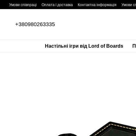
Перейти до основного контенту
Умови співпраці
Оплата і доставка
Контактна інформація
Умови сп
+380980263335
Настільні ігри від Lord of Boards
П