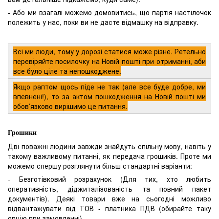
- Або ми взагалі можемо домовитись, що партія настілочок
полежить у нас, поки ви не дасте відмашку на відправку.
Всі ми люди, тому у дорозі статися може різне. Ретельно
перевіряйте посилочку на Новій пошті при отриманні, аби
все було ціле та непошкоджене.
Якщо раптом щось піде не так (але все буде добре, ми
впевнені!), то за актом пошкодження на Новій пошті ми
обов’язково вирішимо це питання.
Грошики
Дві поважні людини завжди знайдуть спільну мову, навіть у
такому важливому питанні, як передача грошиків. Проте ми
можемо спершу розглянути більш стандартні варіанти:
- Безготівковий розрахунок (Для тих, хто любить
оперативність, діджиталізованість та повний пакет
документів). Деякі товари вже на сьогодні можливо
відвантажувати від ТОВ - платника ПДВ (обирайте таку
опцію при замовленні).