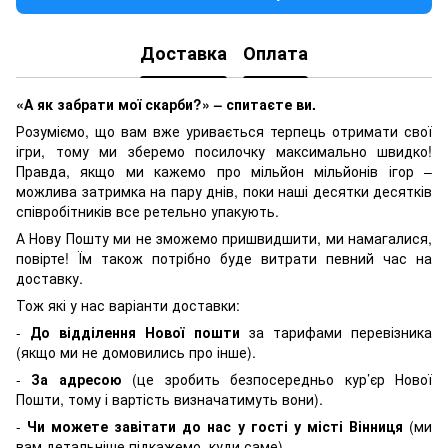
Доставка
Оплата
«А як забрати мої скарби?» – спитаєте ви.
Розуміємо, що вам вже уривається терпець отримати свої
ігри, тому ми зберемо посилочку максимально швидко!
Правда, якщо ми кажемо про мільйон мільйонів ігор –
можлива затримка на пару днів, поки наші десятки десятків
співробітників все ретельно упакують.
А Нову Пошту ми не зможемо пришвидшити, ми намагалися,
повірте! Їм також потрібно буде витрати певний час на
доставку.
Тож які у нас варіанти доставки:
-
До відділення Нової пошти
за тарифами перевізника
(якщо ми не домовились про інше).
-
За адресою
(це зробить безпосередньо кур’єр Нової
Пошти, тому і вартість визначатимуть вони).
-
Чи можете завітати до нас у гості у місті Вінниця
(ми
вам детальніше підкажемо, куди саме).