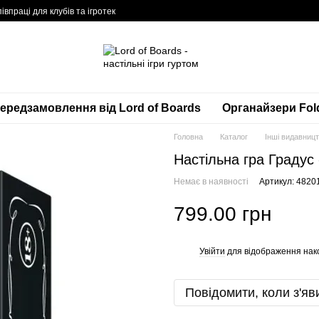
івпраці для клубів та ігротек
ередзамовлення від Lord of Boards
Органайзери Fol
Головна
Каталог
Інші видавниц
Настільна гра Градус 
Немає в наявності
Артикул: 482
799.00 грн
Увійти
для відображення нак
%
Повідомити, коли з'яв