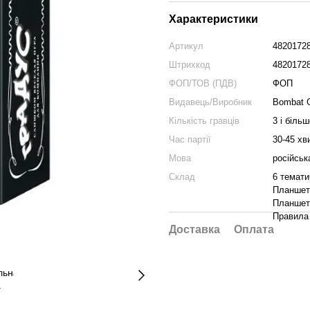
Характеристики
Артикул
4820172
Штрихкод
4820172
ФОП/ТОВ (ПДВ)
ФОП
Видавець/Виробник
Bombat 
Кількість гравців
3 і більш
Час партії
30-45 хв
Мова
російськ
Склад
6 темати
Планшет
Планшети
Правила
Доставка
Оплата