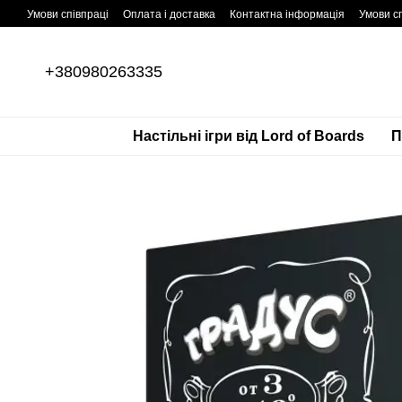
Перейти до основного контенту
Умови співпраці
Оплата і доставка
Контактна інформація
Умови сп
+380980263335
Настільні ігри від Lord of Boards
П