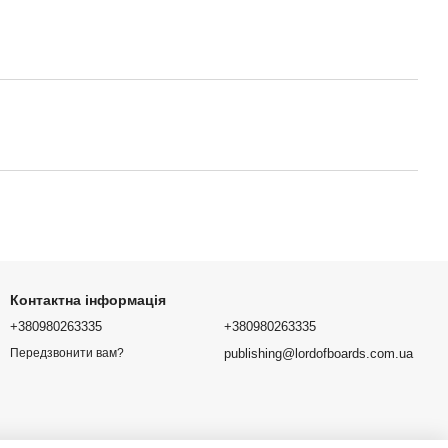
Контактна інформація
+380980263335
+380980263335
publishing@lordofboards.com.ua
Передзвонити вам?