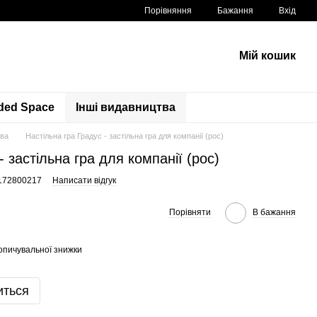
Порівняння
Бажання
Вхід
Мій кошик
ded Space
Інші видавництва
тва
Настільна гра Градус - застільна гра для компанії (рос)
- застільна гра для компанії (рос)
0172800217
Написати відгук
Порівняти
В бажання
опичувальної знижки
иться