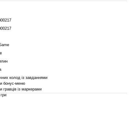
800217
800217
Game
е
илин
а
чних колод із завданнями
и бонус-меню
 гравців із маркерами
 гри