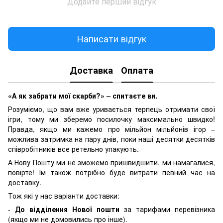
Додайте перший відгук
Написати відгук
Доставка
Оплата
«А як забрати мої скарби?» – спитаєте ви.
Розуміємо, що вам вже уривається терпець отримати свої
ігри, тому ми зберемо посилочку максимально швидко!
Правда, якщо ми кажемо про мільйон мільйонів ігор –
можлива затримка на пару днів, поки наші десятки десятків
співробітників все ретельно упакують.
А Нову Пошту ми не зможемо пришвидшити, ми намагалися,
повірте! Їм також потрібно буде витрати певний час на
доставку.
Тож які у нас варіанти доставки:
-
До відділення Нової пошти
за тарифами перевізника
(якщо ми не домовились про інше).