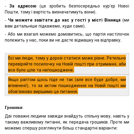
-
За адресою
(це зробить безпосередньо кур’єр Нової
Пошти, тому і вартість визначатимуть вони).
-
Чи можете завітати до нас у гості у місті Вінниця
(ми
вам детальніше підкажемо, куди саме).
- Або ми взагалі можемо домовитись, що партія настілочок
полежить у нас, поки ви не дасте відмашку на відправку.
Всі ми люди, тому у дорозі статися може різне. Ретельно
перевіряйте посилочку на Новій пошті при отриманні, аби
все було ціле та непошкоджене.
Якщо раптом щось піде не так (але все буде добре, ми
впевнені!), то за актом пошкодження на Новій пошті ми
обов’язково вирішимо це питання.
Грошики
Дві поважні людини завжди знайдуть спільну мову, навіть у
такому важливому питанні, як передача грошиків. Проте ми
можемо спершу розглянути більш стандартні варіанти: