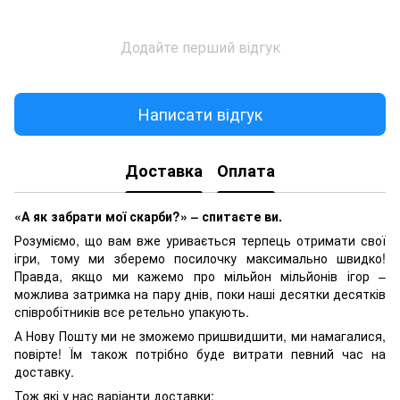
Додайте перший відгук
Написати відгук
Доставка
Оплата
«А як забрати мої скарби?» – спитаєте ви.
Розуміємо, що вам вже уривається терпець отримати свої
ігри, тому ми зберемо посилочку максимально швидко!
Правда, якщо ми кажемо про мільйон мільйонів ігор –
можлива затримка на пару днів, поки наші десятки десятків
співробітників все ретельно упакують.
А Нову Пошту ми не зможемо пришвидшити, ми намагалися,
повірте! Їм також потрібно буде витрати певний час на
доставку.
Тож які у нас варіанти доставки: