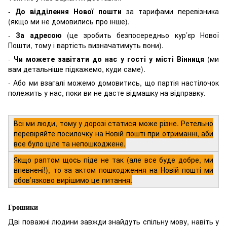
-
До відділення Нової пошти
за тарифами перевізника
(якщо ми не домовились про інше).
-
За адресою
(це зробить безпосередньо кур’єр Нової
Пошти, тому і вартість визначатимуть вони).
-
Чи можете завітати до нас у гості у місті Вінниця
(ми
вам детальніше підкажемо, куди саме).
- Або ми взагалі можемо домовитись, що партія настілочок
полежить у нас, поки ви не дасте відмашку на відправку.
Всі ми люди, тому у дорозі статися може різне. Ретельно
перевіряйте посилочку на Новій пошті при отриманні, аби
все було ціле та непошкоджене.
Якщо раптом щось піде не так (але все буде добре, ми
впевнені!), то за актом пошкодження на Новій пошті ми
обов’язково вирішимо це питання.
Грошики
Дві поважні людини завжди знайдуть спільну мову, навіть у