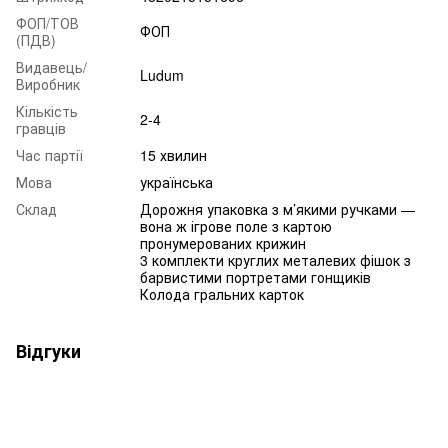
ФОП/ТОВ
ФОП
(ПДВ)
Видавець/
Ludum
Виробник
Кількість
2-4
гравців
Час партії
15 хвилин
Мова
українська
Склад
Дорожня упаковка з м’якими ручками —
вона ж ігрове поле з картою
пронумерованих крижин
3 комплекти круглих металевих фішок з
барвистими портретами гонщиків
Колода гральних карток
Відгуки